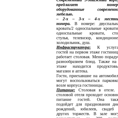
предлагает номера
оборудованные современн
мебелью.
– 2-х – 3-х – 4-х местн
номера.
В номере: двуспальн
кровать/2 односпальные кровати
односпальные кровати, сто
стулья, телевизор, кондиционе
холодильник, душ.
Инфраструктура
:
К услуг
гостей на первом этаже гостини
работает столовая. Меню пораду
разнообразием блюд. Также на
этаже находится продуктов
магазин и аптека.
Гости, приехавшие на автомобил
могут воспользоваться парковк
возле корпуса гостиницы.
Питание
:
Столовая в отеле.
столовой отеля проходит основн
питание гостей. Она так
подойдет для празднования дн
рождений, юбилеев, свадеб
других торжеств. В зале мог