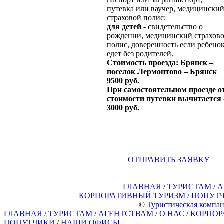
путевка или ваучер, медицински
страховой полис;
для детей
- свидетельство о
рождении, медицинский страхов
полис, доверенность если ребено
едет без родителей.
Стоимость проезда:
Брянск –
поселок Лермонтово – Брянск
9500 руб.
При самостоятельном проезде о
стоимости путевки вычитается 
3000 руб.
ОТПРАВИТЬ ЗАЯВКУ
ГЛАВНАЯ
/
ТУРИСТАМ
/
А
КОРПОРАТИВНЫЙ ТУРИЗМ
/
ПОПУТ
©
Туристическая компан
ГЛАВНАЯ
/
ТУРИСТАМ
/
АГЕНТСТВАМ
/
О НАС
/
КОРПОР
ПОПУТЧИКИ
/
НАШИ ОФИСЫ