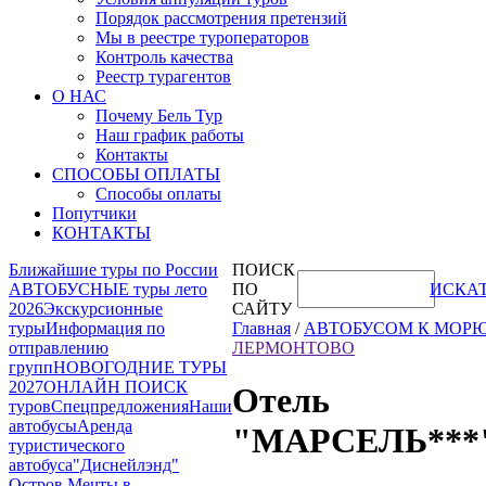
Порядок рассмотрения претензий
Мы в реестре туроператоров
Контроль качества
Реестр турагентов
О НАС
Почему Бель Тур
Наш график работы
Контакты
СПОСОБЫ ОПЛАТЫ
Способы оплаты
Попутчики
КОНТАКТЫ
Ближайшие туры по России
ПОИСК
АВТОБУСНЫЕ туры лето
ПО
ИСКА
2026
Экскурсионные
САЙТУ
туры
Информация по
Главная
/
АВТОБУСОМ К МОР
отправлению
ЛЕРМОНТОВО
групп
НОВОГОДНИЕ ТУРЫ
2027
ОНЛАЙН ПОИСК
Отель
туров
Спецпредложения
Наши
автобусы
Аренда
"МАРСЕЛЬ***
туристического
автобуса
"Диснейлэнд"
Остров Мечты в