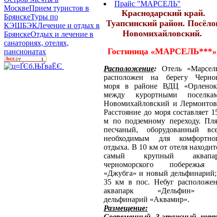
Прайс "МАРСЕЛЬ"
Москве
Прием туристов в
Краснодарский край.
Брянске
Туры по
Туапсинский район. Посёло
КЭШБЭК
Лечение и отдых в
Новомихайловский.
Брянске
Отдых и лечение в
санаториях, отелях,
Гостиница «МАРСЕЛЬ***»
пансионатах
Расположение
:
Отель «Марсел
расположен на берегу Черно
моря в районе ВДЦ «Орленок
между курортными поселка
Новомихайловский и Лермонтов
Расстояние до моря составляет 1
м по подземному переходу. Пл
песчаный, оборудованный вс
необходимым для комфортно
отдыха.
В 10 км от отеля находит
самый крупный аквапа
черноморского побережья
«Джубга» и новый дельфинарий;
35 км в пос. Небуг расположе
аквапарк «Дельфин» 
дельфинарий «Аквамир».
Размещение:
Современный 3-этажный корп