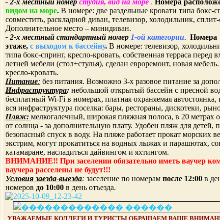
- 2-х местный
номер
студия, вид на море
.
Номера располож
видом на море
.
В номере:
две раздельные кровати типа бокс-
совместить, раскладной диван, телевизор, холодильник, сплит-с
Дополнительное место – минидиван.
- 2-х местный
стандартный номер
1-ой категории
.
Номера 
этаже,
с выходом к бассейну
.
В номере: телевизор, холодильни
типа бокс-спринг, кресло-кровать, собственная терраса перед 
летней мебели (стол+стулья), сделан евроремонт, новая мебель
кресло-кровать.
Питание
:
без питания. Возможно 3-х разовое питание за допо
Инфраструктура
:
небольшой открытый бассейн с пресной водо
бесплатный Wi-Fi в номерах, платная охраняемая автостоянка,
вся инфраструктура поселка: бары, рестораны, дискотеки, рын
Пляж:
мелкогалечный, широкая пляжная полоса, в 20 метрах о
от солнца - за дополнительную плату. Удобен пляж для детей, 
безопасный спуск в воду. На пляже работает прокат морских в
экстрим, могут прокатиться на водных лыжах и парашютах, со
катамаране, насладиться дайвингом и яхтингом.
ВНИМАНИЕ!! При заселении обязательно иметь ваучер ко
ваучера расселены не будут!!!
Условия заезда-выезда
:
заселение по номерам
после
12:00
в де
номеров
до 10
:00
в день отъезда.
УВАЖАЕМЫЕ КОЛЛЕГИ И ТУРИСТЫ ОБРАЩАЕМ ВАШЕ ВНИМАНИ