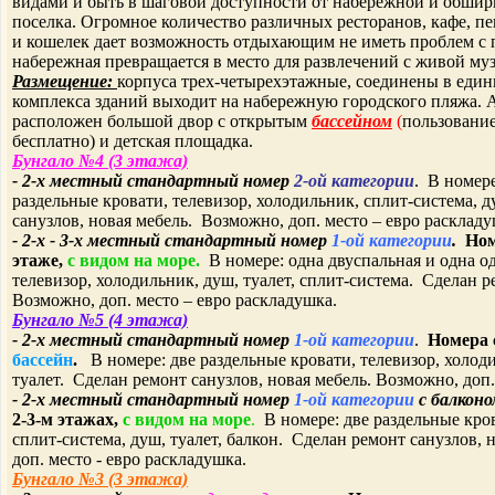
видами и быть в шаговой доступности от набережной и обши
поселка. Огромное количество различных ресторанов, кафе, пе
и кошелек дает возможность отдыхающим не иметь проблем с 
набережная превращается в место для развлечений с живой м
Размещение:
корпуса трех-четырехэтажные, соединены в един
комплекса зданий выходит на набережную городского пляжа. А
расположен большой двор с открытым
бассейном
(
пользование
бесплатно) и детская площадка.
Бунгало №4 (3 этажа)
- 2-х местный
стандартный номер
2
-ой категории
. В номере
раздельные кровати, телевизор, холодильник,
сплит-система
, 
санузлов, новая мебель. Возможно, доп. место – евро раскладу
- 2-х - 3-х местный
стандартный номер
1
-ой категории
.
Ном
этаже,
с видом на море.
В номере: одна двуспальная и одна о
телевизор, холодильник, душ, туалет,
сплит-система
. Сделан р
Возможно, доп. место – евро раскладушка.
Бунгало №5 (4 этажа)
- 2-х местный
стандартный номер
1-ой категории
.
Номера 
бассейн
.
В номере: две раздельные кровати, телевизор, холод
туалет. Сделан ремонт санузлов, новая мебель. Возможно, доп.
- 2-х местный
стандартный номер
1-ой категории
с балкон
2-3-м
этажах
,
с видом на море
.
В номере: две раздельные кров
сплит-система, душ, туалет, балкон. Сделан ремонт санузлов,
доп. место - евро раскладушка.
Бунгало №3 (3 этажа)