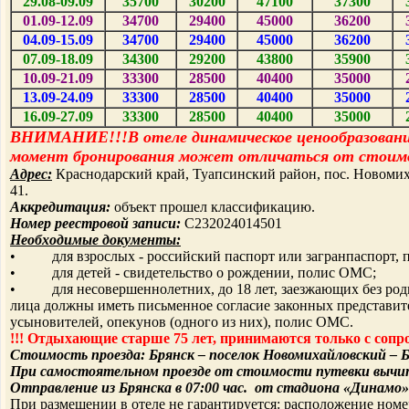
29.08-09.09
3
5
700
30
200
4
7
100
3
7
300
01.09-12.09
3
4
700
2
9
400
4
5
000
3
6
200
04.09-15.09
3
4
700
2
9
400
4
5
000
3
6
200
07.09-18.09
3
4
300
2
9
200
4
3
800
3
5
900
10.09-21.09
3
3
300
2
8
500
40
400
3
5
000
13.09-24.09
3
3
300
2
8
500
40
400
3
5
000
16.09-27.09
3
3
300
2
8
500
40
400
3
5
000
ВНИМАНИЕ!!!В отеле динамическое ценообразовани
момент бронирования может отличаться от стоимо
Адрес:
Краснодарский край, Туапсинский район, пос. Новомиха
41.
Аккредитация:
объект прошел классификацию.
Номер реестровой записи:
С232024014501
Необходимые документы:
• для взрослых - российский паспорт или загранпаспорт, 
• для детей - свидетельство о рождении, полис ОМС;
• для несовершеннолетних, до 18 лет, заезжающих без ро
лица должны иметь письменное согласие законных представите
усыновителей, опекунов (одного из них), полис ОМС.
!!! Отдыхающие старше 75 лет, принимаются только с со
Стоимость проезда: Брянск – поселок Новомихайловский – Б
При самостоятельном проезде от стоимости путевки вычита
Отправление из Брянска в 07:00 час. от стадиона «Динамо»
При размещении в отеле не гарантируется: расположение номер