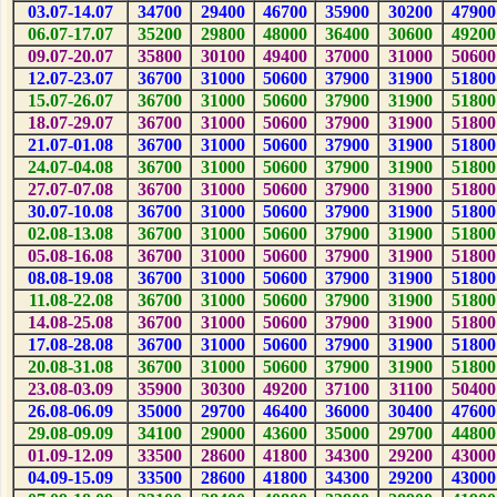
03.07-14.07
3
4
700
2
9
400
4
6
700
3
5
900
30
200
4
7
900
06.07-17.07
3
5
200
2
9
800
4
8
000
3
6
400
30
600
4
9
200
09.07-20.07
3
5
800
30
100
4
9
400
3
7
000
3
1
000
50
600
12.07-23.07
3
6
700
3
1
000
50
600
3
7
900
3
1
900
5
1
800
15.07-26.07
3
6
700
3
1
000
50
600
3
7
900
3
1
900
5
1
800
18.07-29.07
3
6
700
3
1
000
50
600
3
7
900
3
1
900
5
1
800
21.07-01.08
3
6
700
3
1
000
50
600
3
7
900
3
1
900
5
1
800
24.07-04.08
3
6
700
3
1
000
50
600
3
7
900
3
1
900
5
1
800
27.07-07.08
3
6
700
3
1
000
50
600
3
7
900
3
1
900
5
1
800
30.07-10.08
3
6
700
3
1
000
50
600
3
7
900
3
1
900
5
1
800
02.08-13.08
3
6
700
3
1
000
50
600
3
7
900
3
1
900
5
1
800
05.08-16.08
3
6
700
3
1
000
50
600
3
7
900
3
1
900
5
1
800
08.08-19.08
3
6
700
3
1
000
50
600
3
7
900
3
1
900
5
1
800
11.08-22.08
3
6
700
3
1
000
50
600
3
7
900
3
1
900
5
1
800
14.08-25.08
3
6
700
3
1
000
50
600
3
7
900
3
1
900
5
1
800
17.08-28.08
3
6
700
3
1
000
50
600
3
7
900
3
1
900
5
1
800
20.08-31.08
3
6
700
3
1
000
50
600
3
7
900
3
1
900
5
1
800
23.08-03.09
3
5
900
30
300
4
9
200
3
7
100
3
1
100
50
400
26.08-06.09
3
5
000
2
9
700
4
6
400
3
6
000
30
400
4
7
600
29.08-09.09
3
4
100
2
9
000
4
3
600
3
5
000
2
9
700
4
4
800
01.09-12.09
3
3
500
2
8
600
4
1
800
3
4
300
2
9
200
4
3
000
04.09-15.09
3
3
500
2
8
600
4
1
800
3
4
300
2
9
200
4
3
000