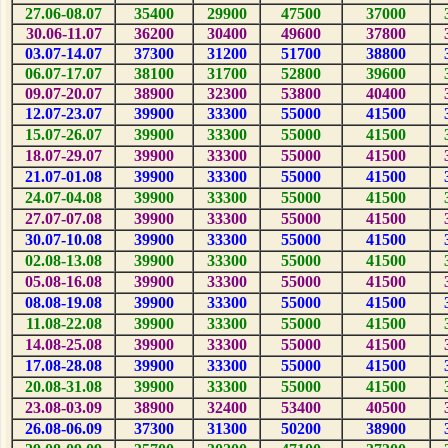
27.06-08.07
3
5
400
2
9
900
4
7
500
3
7
000
30.06-11.07
3
6
200
30
400
4
9
600
3
7
800
03.07-14.07
3
7
300
3
1
200
5
1
700
3
8
800
06.07-17.07
3
8
100
3
1
700
5
2
800
3
9
600
09.07-20.07
3
8
900
3
2
300
5
3
800
40
400
12.07-23.07
3
9
900
3
3
300
5
5
000
4
1
500
15.07-26.07
3
9
900
3
3
300
5
5
000
4
1
500
18.07-29.07
3
9
900
3
3
300
5
5
000
4
1
500
21.07-01.08
3
9
900
3
3
300
5
5
000
4
1
500
24.07-04.08
3
9
900
3
3
300
5
5
000
4
1
500
27.07-07.08
3
9
900
3
3
300
5
5
000
4
1
500
30.07-10.08
3
9
900
3
3
300
5
5
000
4
1
500
02.08-13.08
3
9
900
3
3
300
5
5
000
4
1
500
05.08-16.08
3
9
900
3
3
300
5
5
000
4
1
500
08.08-19.08
3
9
900
3
3
300
5
5
000
4
1
500
11.08-22.08
3
9
900
3
3
300
5
5
000
4
1
500
14.08-25.08
3
9
900
3
3
300
5
5
000
4
1
500
17.08-28.08
3
9
900
3
3
300
5
5
000
4
1
500
20.08-31.08
3
9
900
3
3
300
5
5
000
4
1
500
23.08-03.09
3
8
900
3
2
400
5
3
400
40
500
26.08-06.09
3
7
300
3
1
300
50
200
3
8
900