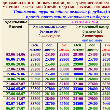
ДИНАМИЧЕСКОЕ ЦЕНООБРАЗОВАНИЕ, ПЕРЕД БРОНИРОВАНИЕМ
УТОЧНИТЬ АКТУАЛЬНЫЙ ПРАЙС. НАДЕЕМСЯ НА ВАШЕ ПОНИМА
Стоимость тура на одного человека (в рублях) з
проезд, проживание, страховка на дорогу
Проживание
БУНГАЛО № 4
9 ночей
2-х местный номер
2-х местный номер
бунгало №4
бунгало №4
2 категория
2 категория
вид на море
Осн.
доп.
1-о
Осн.
доп.
1-о
место
место
мест.
место
место
мес
03.06-14.06
2
8
600
2
5
100
2
9
300
2
9
100
2
5
400
2
9
7
06.06-17.06
2
8
900
2
5
300
2
9
900
2
9
500
2
5
700
30
5
09.06-20.06
2
9
100
2
5
500
30
600
2
9
900
2
6
000
3
1
3
12.06-23.06
2
9
200
2
5
500
30
800
30
000
2
6
100
3
1
6
15.06-26.06
2
9
200
2
5
500
30
800
30
000
2
6
100
3
1
6
18.06-29.06
30
300
2
6
300
3
4
000
3
1
100
2
6
800
3
4
9
21.06-02.07
3
1
300
2
7
000
3
7
100
3
2
100
2
7
600
3
8
2
24.06-05.07
3
2
500
2
7
800
40
800
3
3
300
2
8
400
4
2
0
27.06-08.07
3
2
900
2
8
100
4
2
200
3
3
700
2
8
700
4
3
4
30.06-11.07
3
3
300
2
8
400
4
3
700
3
4
100
2
9
000
4
4
9
03.07-14.07
3
3
700
2
8
700
4
5
400
3
4
500
2
9
300
4
6
6
06.07-17.07
3
4
000
2
8
900
4
6
400
3
4
800
2
9
400
4
7
6