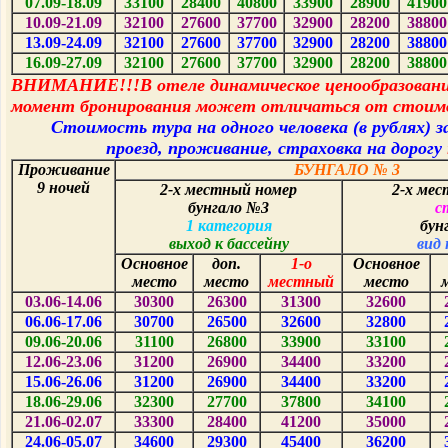
07.09-18.09
3
3
100
2
8
400
40
800
3
3
900
2
8
900
4
1
900
10.09-21.09
3
2
100
2
7
600
3
7
700
3
2
900
2
8
200
3
8
800
13.09-24.09
3
2
100
2
7
600
3
7
700
3
2
900
2
8
200
3
8
800
16.09-27.09
3
2
100
2
7
600
3
7
700
3
2
900
2
8
200
3
8
800
ВНИМАНИЕ!!!В отеле динамическое ценообразовани
момент бронирования может отличаться от стоимо
Стоимость тура на одного человека (в рублях) за
проезд, проживание, страховка на дорогу
Проживание
БУНГАЛО № 3
9 ночей
2-х местный номер
2-х ме
бунгало №3
с
1 категория
бун
выход к бассейну
вид
Основное
доп.
1-о
Основное
место
место
местный
место
03.06-14.06
30
300
2
6
300
3
1
300
3
2
600
06.06-17.06
30
700
2
6
500
3
2
600
3
2
800
09.06-20.06
3
1
100
2
6
800
3
3
900
3
3
100
12.06-23.06
3
1
200
2
6
900
3
4
400
3
3
200
15.06-26.06
3
1
200
2
6
900
3
4
400
3
3
200
18.06-29.06
3
2
300
2
7
700
3
7
800
3
4
100
21.06-02.07
3
3
300
2
8
400
4
1
200
3
5
000
24.06-05.07
3
4
600
2
9
300
4
5
400
3
6
200