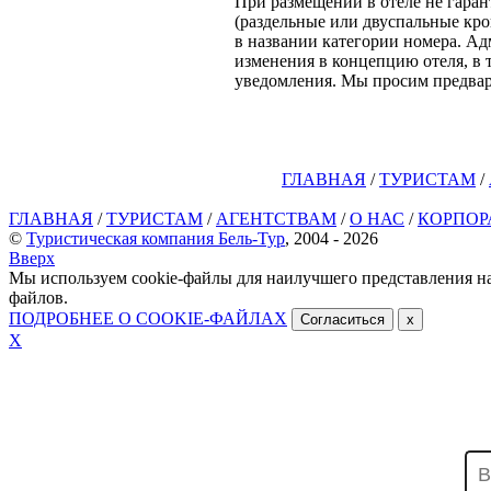
При размещении в отеле не гаран
(раздельные или двуспальные кров
в названии категории номера. Ад
изменения в концепцию отеля, в 
уведомления. Мы просим предва
ГЛАВНАЯ
/
ТУРИСТАМ
/
ГЛАВНАЯ
/
ТУРИСТАМ
/
АГЕНТСТВАМ
/
О НАС
/
КОРПОР
©
Туристическая компания Бель-Тур
, 2004 - 2026
Вверх
Мы используем cookie-файлы для наилучшего представления наш
файлов.
ПОДРОБНЕЕ О COOKIE-ФАЙЛАХ
Согласиться
x
Х
ОТПРАВИТЬ ЗАЯВКУ
Гостиница НАТЕЛА