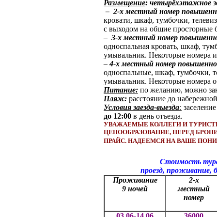
Размещение
:
четырёхэтажное з
–
2-х местный номер повышен
кровати, шкаф, тумбочки, телеви
с выходом на общие просторные б
–
3-х местный номер повышенн
односпальная кровать, шкаф, тумб
умывальник.
Некоторые номера и
–
4-х
местный номер повышенно
односпальные, шкаф, тумбочки, т
умывальник.
Некоторые номера 
Питание:
по желанию, можно зак
Пляж
:
расстояние до набережной
Условия заезда-выезда
:
заселение
до
12:00
в день отъезда.
УВАЖАЕМЫЕ КОЛЛЕГИ И ТУРИСТ
ЦЕНООБРАЗОВАНИЕ, ПЕРЕД БРО
ПРАЙС. НАДЕЕМСЯ НА ВАШЕ ПО
Стоимость тура н
проезд, проживание, ба
Проживание
2-х
9 ночей
местный
номер
03.06-14.06
36000