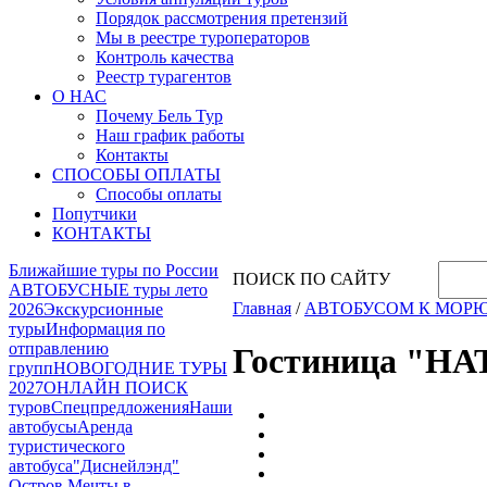
Порядок рассмотрения претензий
Мы в реестре туроператоров
Контроль качества
Реестр турагентов
О НАС
Почему Бель Тур
Наш график работы
Контакты
СПОСОБЫ ОПЛАТЫ
Способы оплаты
Попутчики
КОНТАКТЫ
Ближайшие туры по России
ПОИСК ПО САЙТУ
АВТОБУСНЫЕ туры лето
Главная
/
АВТОБУСОМ К МОР
2026
Экскурсионные
туры
Информация по
отправлению
Гостиница "Н
групп
НОВОГОДНИЕ ТУРЫ
2027
ОНЛАЙН ПОИСК
туров
Спецпредложения
Наши
автобусы
Аренда
туристического
автобуса
"Диснейлэнд"
Остров Мечты в