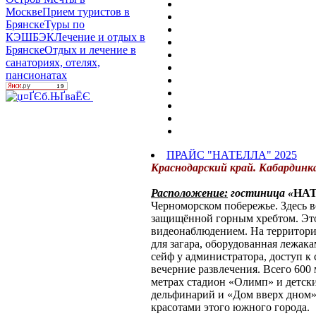
Москве
Прием туристов в
Брянске
Туры по
КЭШБЭК
Лечение и отдых в
Брянске
Отдых и лечение в
санаториях, отелях,
пансионатах
ПРАЙС "НАТЕЛЛА" 2025
Краснодарский край. Кабардинк
Расположение:
гостиница «
НА
Черноморском побережье. Здесь 
защищённой горным хребтом. Это
видеонаблюдением.
На территори
для загара, оборудованная лежак
сейф у администратора, доступ к
вечерние развлечения.
Всего 600 
метрах стадион «Олимп» и детски
дельфинарий и «Дом вверх дном»
красотами этого южного города.