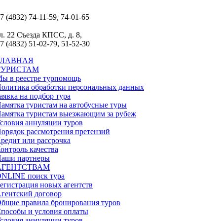
7 (4832) 74-11-59, 74-01-65
л. 22 Съезда КПСС, д. 8,
7 (4832) 51-02-79, 51-52-30
ГЛАВНАЯ
ТУРИСТАМ
ы в реестре турпомощь
олитика обработки персональных данных
аявка на подбор тура
амятка туристам на автобусные туры
амятка туристам выезжающим за рубеж
словия аннуляции туров
орядок рассмотрения претензий
редит или рассрочка
онтроль качества
аши партнеры
АГЕНТСТВАМ
NLINE поиск тура
егистрация новых агентств
гентский договор
бщие правила бронирования туров
пособы и условия оплаты
словия аннуляции туров