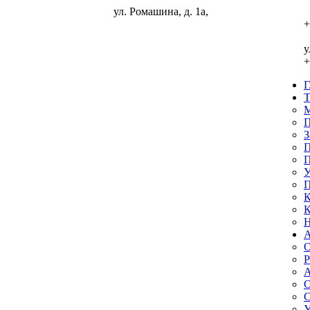
ул. Ромашина, д. 1а,
ГЛАВНАЯ
+
ТУРИСТАМ
у
+
Мы в реестре турпомощь
Политика обработки персональных
данных
М
П
Заявка на подбор тура
З
П
Памятка туристам на автобусные туры
П
У
Памятка туристам выезжающим за рубеж
П
К
Условия аннуляции туров
К
Н
Порядок рассмотрения претензий
O
Кредит или рассрочка
Р
Контроль качества
Наши партнеры
А
О
АГЕНТСТВАМ
С
У