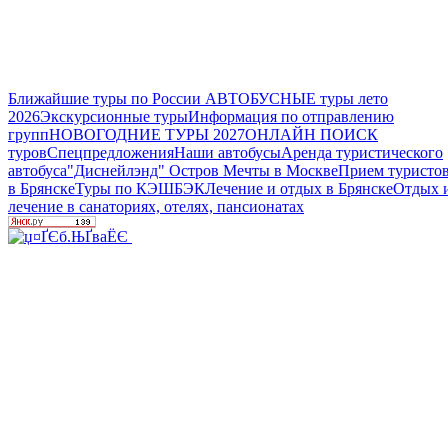
Ближайшие туры по России
АВТОБУСНЫЕ туры лето
2026
Экскурсионные туры
Информация по отправлению
групп
НОВОГОДНИЕ ТУРЫ 2027
ОНЛАЙН ПОИСК
туров
Спецпредложения
Наши автобусы
Аренда туристического
автобуса
"Диснейлэнд" Остров Мечты в Москве
Прием туристо
в Брянске
Туры по КЭШБЭК
Лечение и отдых в Брянске
Отдых 
лечение в санаториях, отелях, пансионатах