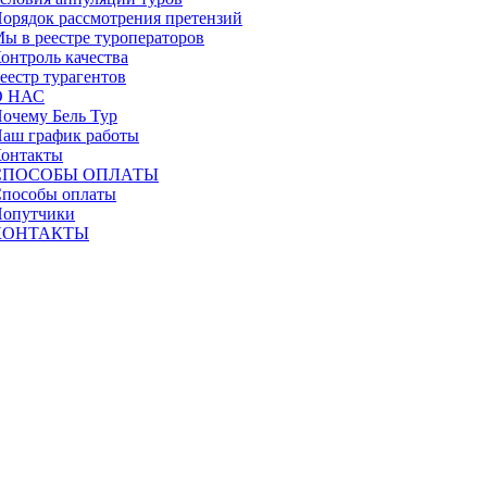
орядок рассмотрения претензий
ы в реестре туроператоров
онтроль качества
еестр турагентов
О НАС
очему Бель Тур
аш график работы
онтакты
СПОСОБЫ ОПЛАТЫ
пособы оплаты
опутчики
КОНТАКТЫ