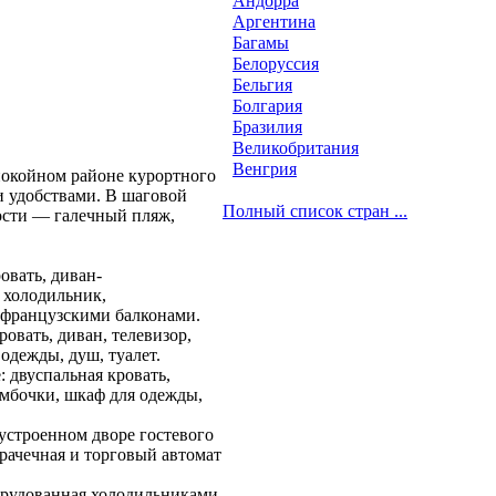
Андорра
Аргентина
Багамы
Белоруссия
Бельгия
Болгария
Бразилия
Великобритания
Венгрия
покойном районе курортного
и удобствами. В шаговой
Полный список стран ...
ости — галечный пляж,
овать, диван-
 холодильник,
с французскими балконами.
ровать, диван, телевизор,
одежды, душ, туалет.
: двуспальная кровать,
умбочки, шкаф для одежды,
устроенном дворе гостевого
прачечная и торговый автомат
орудованная холодильниками,