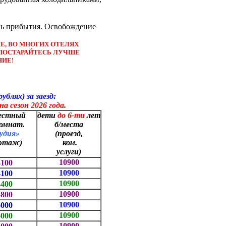
нь прибытия. Освобождение
, ВО МНОГИХ ОТЕЛЯХ
ПОСТАРАЙТЕСЬ ЛУЧШЕ
НИЕ!
) за заезд:
на сезон 2026 года.
местный
дети
до 6-ти
лет
комнат.
б
/
места
удия»
(проезд,
 этаж)
ком.
услуги)
10900
4100
10900
4100
10900
4400
10900
4800
10900
6000
10900
6000
10900