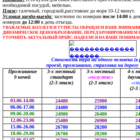
необходимой посудой, мебелью.
Пляж
:
галечный, городской,расстояние до моря 10-12 минут.
Условия заезда-выезда
:
заселение по номерам
после 14:00
в де
номеров
до
12
:00
в день отъезда.
УВАЖАЕМЫЕ КОЛЛЕГИ И ТУРИСТЫ ОБРАЩАЕМ ВАШЕ ВНИМАНИЕ
ДИНАМИЧЕСКОЕ ЦЕНООБРАЗОВАНИЕ, ПЕРЕД БРОНИРОВАНИЕМ 
УТОЧНИТЬ АКТУАЛЬНЫЙ ПРАЙС. НАДЕЕМСЯ НА ВАШЕ ПОНИМА
Стоимость тура на одного человека (в рублях
проезд, проживание, страховка на дорогу
Проживание
3-х местный
3-х местный
4-х 
9 ночей
стандарт
«полулюкс»
двух
(2-3 этаж)
(2-3 этаж)
«ст
(2-3
03.06-14.06
24400
25900
2
06.06
-17.06
24400
25900
2
09.06-20.06
24900
26400
2
12.06-23.06
25400
26900
2
15.06-26.06
26700
28200
2
18.06-29.06
26700
28200
2
21.06-02.07