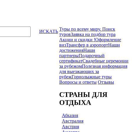
Туры по всему миру. Поиск
ИСКАТЬ
туров
Заявка на подбор тура
Акции и скидки !
Оформление
виз
Трансфер в аэропорт
Наши
достижения
Наши
партнеры
Подарочный
сертификат
Свадебные церемонии
за рубежом
Полезная информация
для выезжающих за
рубеж
Горнолыжные туры
Вопросы и ответы
Отзывы
СТРАНЫ ДЛЯ
ОТДЫХА
Абхазия
Австралия
Австрия