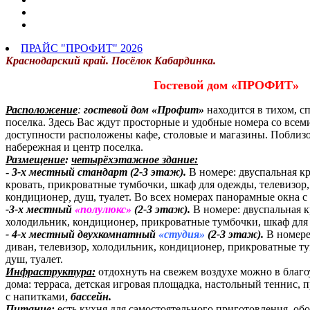
ПРАЙС "ПРОФИТ" 2026
Краснодарский край. Посёлок Кабардинка.
Гостевой дом «ПРОФИТ»
Расположение
:
г
остевой дом «Профит»
находится в тихом, с
поселка. Здесь Вас ждут просторные и удобные номера со всем
доступности расположены кафе, столовые и магазины. Поблиз
набережная и центр поселка.
Размещение
:
ч
етырёхэтажное здание:
-
3-х местный стандарт (2-3 этаж).
В номере: двуспальная кр
кровать, прикроватные тумбочки, шкаф для одежды, телевизор,
кондиционер
,
душ, туалет. Во всех номерах панорамные окна 
-3-х местный
«полулюкс»
(2-3 этаж).
В номере: двуспальная к
холодильник, кондиционер, прикроватные тумбочки, шкаф для 
- 4-х местный двухкомнатный
«студия»
(2-3 этаж).
В номере
диван, телевизор, холодильник, кондиционер, прикроватные т
душ, туалет.
Инфраструктура:
отдохнуть на свежем воздухе можно в благо
дома: терраса, детская игровая площадка, настольный теннис, 
с напитками,
бассейн.
Питание:
есть кухня для самостоятельного приготовления, об