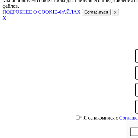
Мы используем cookie-файлы для наилучшего представления наш
файлов.
ПОДРОБНЕЕ О COOKIE-ФАЙЛАХ
Согласиться
x
Х
ОТПРАВИТЬ ЗАЯВКУ
Гостиница ВИКТОРиЯ
* Я ознакомился с
Соглаше