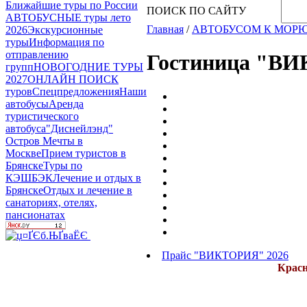
Ближайшие туры по России
ПОИСК ПО САЙТУ
АВТОБУСНЫЕ туры лето
Главная
/
АВТОБУСОМ К МОР
2026
Экскурсионные
туры
Информация по
отправлению
Гостиница "В
групп
НОВОГОДНИЕ ТУРЫ
2027
ОНЛАЙН ПОИСК
туров
Спецпредложения
Наши
автобусы
Аренда
туристического
автобуса
"Диснейлэнд"
Остров Мечты в
Москве
Прием туристов в
Брянске
Туры по
КЭШБЭК
Лечение и отдых в
Брянске
Отдых и лечение в
санаториях, отелях,
пансионатах
Прайс "ВИКТОРИЯ" 2026
Красн