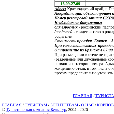
16.09-27.09
-
Адрес:
Краснодарский край, г. Ге
Аккредитация:
объект прошел 
Номер реестровой записи:
С2320
Необходимые документы:
для взрослых
- российский паспор
для детей
- свидетельство о рожд
родителей.
Стоимость проезда: Брянск – Ар
При самостоятельном проезде 
Отправление из Брянска в 07:00
При размещении в отеле не гаран
(раздельные или двуспальные кров
названии категории номера. Адми
концепцию отеля, в том числе о 
просим предварительно уточнят
ГЛАВНАЯ
/
ТУРИСТ
ГЛАВНАЯ
/
ТУРИСТАМ
/
АГЕНТСТВАМ
/
О НАС
/
КОРПОР
©
Туристическая компания Бель-Тур
, 2004 - 2026