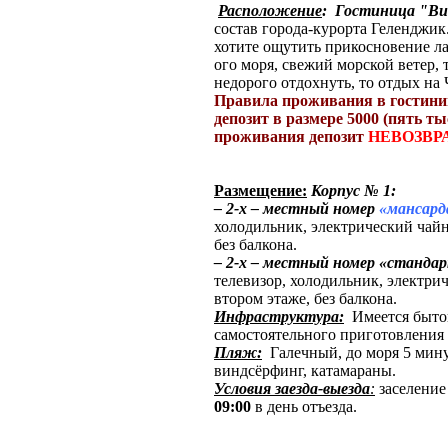
Расположение
:
Гостиница "В
состав города-курорта Геленджик
хотите ощутить прикосновение л
ого моря, свежий морской ветер,
недорого отдохнуть, то отдых н
Правила проживания в гостин
депозит в размере 5000 (пять т
проживания депозит
НЕВОЗВР
Размещение:
Корпус № 1:
– 2-х – местный номер
«мансард
холодильник, электрический чайн
без балкона.
– 2-х – местный номер «станда
телевизор, холодильник, электри
втором этаже, без балкона.
Инфраструктура:
Имеется бытов
самостоятельного приготовления
Пляж:
Галечный, до моря 5 мину
виндсёрфинг, катамараны.
Условия заезда-выезда
:
заселение
09:00
в день отъезда.