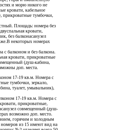
остях и морю никого не
ые кровати, кабельное
е, прикроватные тумбочки,
тный. Площадь: номера без
 двуспальная кровати,
ик, без балконасанузел
таже.В некоторых номерах
а с балконом и без балкона.
ьная кровати, прикроватные
совмещенный (душ-кабина,
зможны доп. места.
оном 17-19 кв.м. Номера с
тные тумбочки, зеркало,
бина, туалет, умывальник),
коном 17-19 кв.м. Номера с
 кровати, прикроватные,
насанузел совмещенный (душ-
ерах возможно доп. место.
нием, горячим и холодным
 номеров из 15 имеют вид на
корпус №2 отделяет всего 50