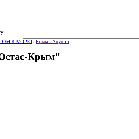
Горнолыжные туры
Вопросы и ответы
КОНТАКТЫ
ТУ
СОМ К МОРЮ
/
Крым - Алушта
Юстас-Крым"