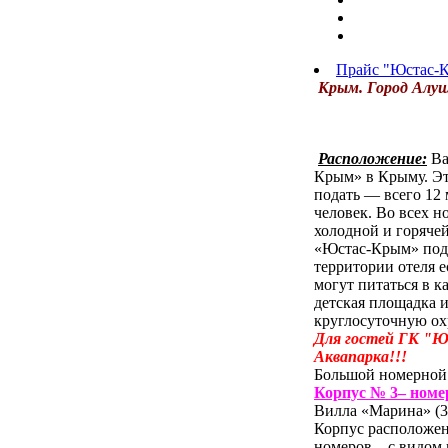
Прайс "Юстас-
Крым. Город Алу
Расположение:
Ва
Крым» в Крыму. Эт
подать — всего 12 
человек. Во всех н
холодной и горяче
«Юстас-Крым» подой
территории отеля е
могут питаться в 
детская площадка 
круглосуточную ох
Для гостей ГК "Ю
Аквапарка!!!
Большой номерной 
Корпус № 3
– номе
Вилла «Марина» (3 
Корпус расположен
номеров – с видом