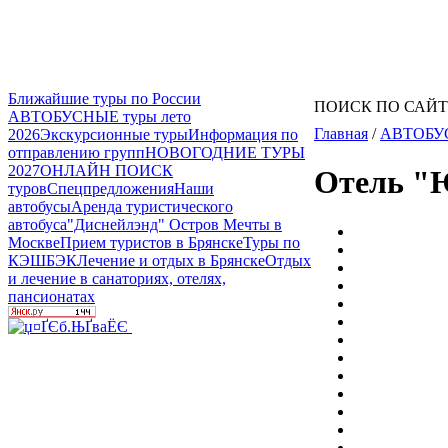
Ближайшие туры по России
ПОИСК ПО САЙ
АВТОБУСНЫЕ туры лето
Главная
/
АВТОБУ
2026
Экскурсионные туры
Информация по
отправлению групп
НОВОГОДНИЕ ТУРЫ
2027
ОНЛАЙН ПОИСК
Отель "
туров
Спецпредложения
Наши
автобусы
Аренда туристического
автобуса
"Диснейлэнд" Остров Мечты в
Москве
Прием туристов в Брянске
Туры по
КЭШБЭК
Лечение и отдых в Брянске
Отдых
и лечение в санаториях, отелях,
пансионатах