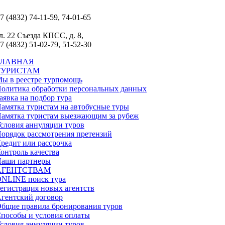
7 (4832) 74-11-59, 74-01-65
л. 22 Съезда КПСС, д. 8,
7 (4832) 51-02-79, 51-52-30
ГЛАВНАЯ
ТУРИСТАМ
ы в реестре турпомощь
олитика обработки персональных данных
аявка на подбор тура
амятка туристам на автобусные туры
амятка туристам выезжающим за рубеж
словия аннуляции туров
орядок рассмотрения претензий
редит или рассрочка
онтроль качества
аши партнеры
АГЕНТСТВАМ
NLINE поиск тура
егистрация новых агентств
гентский договор
бщие правила бронирования туров
пособы и условия оплаты
словия аннуляции туров