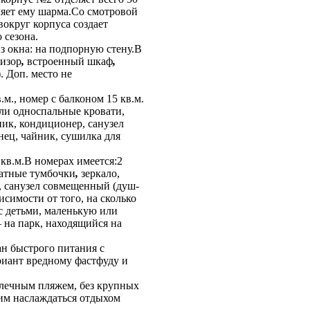
яет ему шарма.Со смотровой
вокруг корпуса создает
 сезона.
з окна: на подпорную стену.В
визор
,
встроенный шкаф
,
 Доп. место не
.м., номер с балконом 15 кв.м.
или односпальные кровати,
ик, кондиционер, санузел
нец, чайник, сушилка для
 кв.м.В номерах имеется:2
атные тумбочки
,
зеркало,
к, санузел совмещенный (душ-
симости от того, на сколько
 с детьми, маленькую или
 на парк, находящийся на
ан быстрого питания с
риант вредному фастфуду и
галечным пляжем, без крупных
им наслаждаться отдыхом