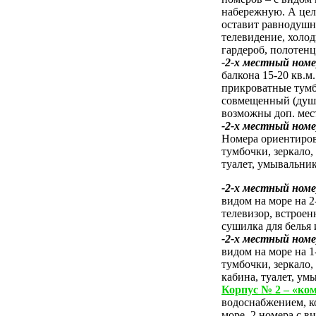
набережную. А цел
оставит равнодушн
телевидение, холод
гардероб, полотенц
-2-х местный ном
балкона 15-20 кв.м
прикроватные тумбо
совмещенный (душ-
возможны доп. мес
-2-х местный ном
Номера ориентиров
тумбочки, зеркало
туалет, умывальник
-2-х местный ном
видом на море на 2
телевизор, встрое
сушилка для белья 
-2-х местный ном
видом на море на 1
тумбочки, зеркало,
кабина, туалет, ум
Корпус № 2 – «ко
водоснабжением, к
море. 2 номера с в