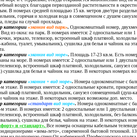
ебный воздух благодаря первозданной растительности в окрестн
ым. В номерах средней площадью 15 кв. метров две/три раздельн
ильник, горячая и холодная вода в совмещенном с душем санузл
а, пледы на случай прохлады.
ер категории
«эконом вид парк»
.
Однокомнатный номер, двухмес
. Вид из окна: на парк. В номерах имеется: 2 односпальные или 1
чки, зеркало, телевизор, встроенный шкаф платяной, холодильн
кабина, туалет, умывальник), сушилка для белья и чайник на э
та.
ер категории
«эконом
вид море
»
.
Площадь 17-23 кв.м. Есть номер
аны на море. В номерах имеется: 2 односпальные или 1 двуспал
, телевизор, встроенный шкаф платяной, холодильник, санузел 
) сушилка для белья и чайник на этаже. В некоторых номерах во
ер категории
«эконом +
вид море
»
.
Номера однокомнатные с балк
-м этаже. В номерах имеется: 2 односпальные кровати, прикрова
нный шкаф платяной, холодильник, санузел совмещенный (душ-ка
и чайник на этаже. В некоторых номерах возможны доп. место.
ер категории
«стандарт
вид море
»
.
Номера однокомнатные с бал
-м этаже. В номерах имеется: 2 односпальные или 1 двуспальная
 телевизор, встроенный шкаф платяной, холодильник, без балко
ывальник), сушилка для белья, чайник на этаже. В некоторых ном
мфорт» и «стандарт».
Все номера оснащены кабельным телевиде
ондиционерами «зима-лето», современной бытовой техникой. 13
идом на подпорную стену.От набережной Профессорского уголка 