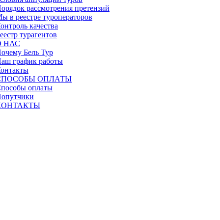
орядок рассмотрения претензий
ы в реестре туроператоров
онтроль качества
еестр турагентов
О НАС
очему Бель Тур
аш график работы
онтакты
СПОСОБЫ ОПЛАТЫ
пособы оплаты
опутчики
КОНТАКТЫ