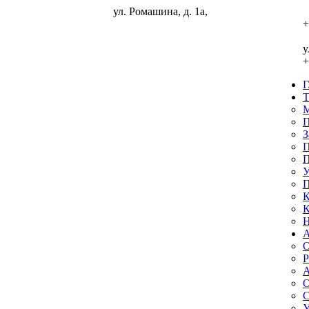
ул. Ромашина, д. 1а,
ГЛАВНАЯ
+
ТУРИСТАМ
у
+
Мы в реестре турпомощь
Политика обработки персональных
данных
М
П
Заявка на подбор тура
З
П
Памятка туристам на автобусные туры
П
У
Памятка туристам выезжающим за рубеж
П
К
Условия аннуляции туров
К
Н
Порядок рассмотрения претензий
O
Кредит или рассрочка
Р
Контроль качества
Наши партнеры
А
О
АГЕНТСТВАМ
С
У