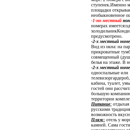
ступенек.Именно м
площадки открывает
необыкновенное ощ
-1-но местный
ном
номерах имеется:о
холодильникКондиц
предусмотрено.
-2-х местный ном
Вид из окна: на па
прикроватные тумб
совмещенный (душ-
белья на этаже. В 
-2-х местный ном
односпальные или 
телевизоргардероб,
кабина, туалет, ум
гостей они рассчит
большую компанию 
территории комплек
Питание
:
отдыхая 
русскими традиция
возможность вкусно
Пляж
:
отель у мор
камней. Сама гост