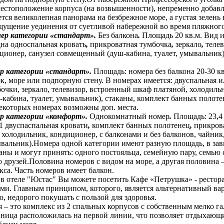
естоположение корпуса (на возвышенности), непременно добавл
ся великолепная панорама на безбрежное море, а густая зелень 
ущение уединения от суетливой набережной во время пляжного
ер категории «стандарт».
Без балкона
.
Площадь 20 кв.м. Вид и
дна односпальная кровать
,
прикроватная тумбочка
,
зеркало
,
теле
ионер, санузел совмещенный (душ-кабина, туалет, умывальник).
ер категории «стандарт».
Площадь: номера без балкона 20-30 кв
рк, море или подпорную стену. В номерах имеется: двуспальная 
очки, зеркало, телевизор, встроенный шкаф платяной, холодильн
кабина, туалет, умывальник), стаканы, комплект банных полоте
некоторых номерах возможны доп. места.
ер категории «комфорт».
Однокомнатный номер
.
Площадь: 23,4
1 двуспаспальная кровати
,
комплект банных полотенец
,
прикров
 холодильник, кондиционер, с балконами и без балконов, чайни
ывальник).Номера одной категории имеют разную площадь, в зави
аны и могут принять: одного постояльца, семейную пару, семью
друзей.Половина номеров с видом на море, а другая половина –
са. Часть номеров имеет балкон.
в отеле "Юстас" Вы можете посетить Кафе «Петрушка» - рестор
ми. Главным принципом, которого, является альтернативный ва
, недорого покушать с пользой для здоровья.
я – это комплекс из 2 спальных корпусов с собственным мелко 
иница расположилась на первой линии, что позволяет отдыхающ