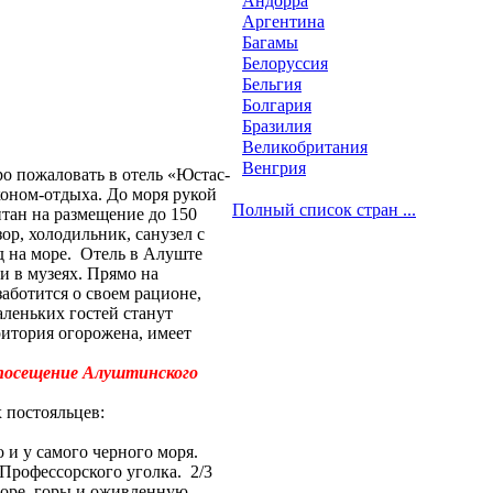
Андорра
Аргентина
Багамы
Белоруссия
Бельгия
Болгария
Бразилия
Великобритания
Венгрия
ро пожаловать в отель «Юстас-
оном-отдыха. До моря рукой
Полный список стран ...
итан на размещение до 150
ор, холодильник, санузел с
д на море. Отель в Алуште
и в музеях. Прямо на
заботится о своем рационе,
леньких гостей станут
ритория огорожена, имеет
 посещение Алуштинского
 постояльцев:
 и у самого черного моря.
Профессорского уголка. 2/3
море, горы и оживленную