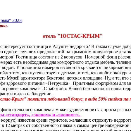
Крым" 2023
шта.
отель "ЮСТАС-КРЫМ"
с интересует гостиница в Алуште недорого? В таком случае доб
о одно из лучших предложений на крымском полуострове для эк
метров! Гостиница состоит из 2 корпусов. Номерной фонд рассч
омерах есть необходимая для комфортного отдыха мебель, телевиз
й водой. У половины номеров из окон открывается шикарный ви
дет тем, кто путешествует с детьми, и тем, кто любит экскурси
сть Музей архитектора Бекетова, детская площадка. Ну, а те, кто 
кафе здорового питания «Петрушка». Приятным сюрпризом для ма
и игровые комплексы. С заботой о Вашей безопасности наша тер
рану и видео наблюдение.
стас-Крым" появился небольшой бонус, в виде 50% скидки на
фонд отельного комплекса может удовлетворить запросы разных
ра «стандарт», «эконом» и «эконом+».
корпус) известна среди туристов, желающих отдохнуть недорого
 в 12 метрах от собственного пляжа в самом центре набережной 
 на море и с террасами, откуда открывается живописный вид на 