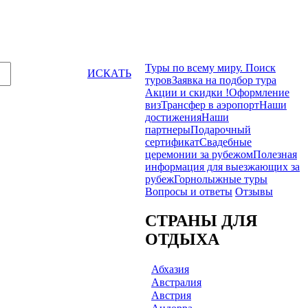
Туры по всему миру. Поиск
ИСКАТЬ
туров
Заявка на подбор тура
Акции и скидки !
Оформление
виз
Трансфер в аэропорт
Наши
достижения
Наши
партнеры
Подарочный
сертификат
Свадебные
церемонии за рубежом
Полезная
информация для выезжающих за
рубеж
Горнолыжные туры
Вопросы и ответы
Отзывы
СТРАНЫ ДЛЯ
ОТДЫХА
Абхазия
Австралия
Австрия