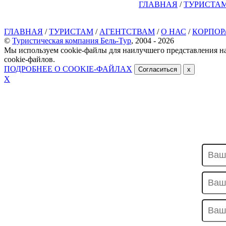
ГЛАВНАЯ
/
ТУРИСТА
ГЛАВНАЯ
/
ТУРИСТАМ
/
АГЕНТСТВАМ
/
О НАС
/
КОРПОР
©
Туристическая компания Бель-Тур
, 2004 - 2026
Мы используем cookie-файлы для наилучшего представления на
cookie-файлов.
ПОДРОБНЕЕ О COOKIE-ФАЙЛАХ
Согласиться
x
Х
ОТПРАВИТЬ ЗАЯВКУ
Гостиница АКТАЙ (
бывш.ПРИВЕТЛИВАЯ)