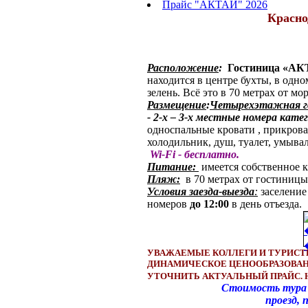
Прайс "АКТАЙ" 2026
Красно
Расположение
:
Гостиница «А
находится в центре бухты, в одно
зелень. Всё это в 70 метрах от м
Размещение
:
Четырехэтажная г
- 2-х – 3-х местные номера кат
односпальные кровати , прикров
холодильник, душ, туалет, умыва
Wi-Fi - бесплатно.
Питание:
имеется собственное к
Пляж:
в 70 метрах от гостиницы
Условия заезда-выезда
:
заселение
номеров
до
12
:00
в день отъезда.
УВАЖАЕМЫЕ КОЛЛЕГИ И ТУРИСТ
ДИНАМИЧЕСКОЕ ЦЕНООБРАЗОВАН
УТОЧНИТЬ АКТУАЛЬНЫЙ ПРАЙС.
Стоимость тура на
проезд, проживание,