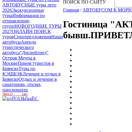
ПОИСК ПО САЙТУ
АВТОБУСНЫЕ туры лето
Главная
/
АВТОБУСОМ К МОР
2026
Экскурсионные
туры
Информация по
отправлению
Гостиница "АК
групп
НОВОГОДНИЕ ТУРЫ
2027
ОНЛАЙН ПОИСК
бывш.ПРИВЕТ
туров
Спецпредложения
Наши
автобусы
Аренда
туристического
автобуса
"Диснейлэнд"
Остров Мечты в
Москве
Прием туристов в
Брянске
Туры по
КЭШБЭК
Лечение и отдых в
Брянске
Отдых и лечение в
санаториях, отелях,
пансионатах