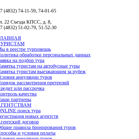
7 (4832) 74-11-59, 74-01-65
л. 22 Съезда КПСС, д. 8,
7 (4832) 51-02-79, 51-52-30
ГЛАВНАЯ
ТУРИСТАМ
ы в реестре турпомощь
олитика обработки персональных данных
аявка на подбор тура
амятка туристам на автобусные туры
амятка туристам выезжающим за рубеж
словия аннуляции туров
орядок рассмотрения претензий
редит или рассрочка
онтроль качества
аши партнеры
АГЕНТСТВАМ
NLINE поиск тура
егистрация новых агентств
гентский договор
бщие правила бронирования туров
пособы и условия оплаты
словия аннуляции туров