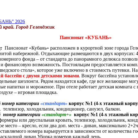
БАНЬ" 2026
й край. Город Геленджик
Пансионат «КУБАНЬ»
е
:
Пансионат «Кубань» расположен в курортной зоне города Гел
нитой набережной. Отдыхающие размещаются в двух корпусах: 4
номерного фонда – от стандарта до панорамного делюкса позвол
 и финансовую возможность. Постояльцам предоставляется компл
ведского стола», которое уже включено в стоимость путевки.
На
й бассейн с двумя детскими зонами
. Вокруг бассейна установ
дельные шезлонги. Рядом находится кафе, где все желающие мог
ые напитки и мороженое. При отеле работает детская комната с
оздухе – игровая площадка.
й номер категории
«стандарт»
корпус №1 (4-х этажный корпу
 телевизор, холодильник, кондиционер, санузел, балкон.
й номер категории
«стандарт+»
корпус №1
(4-х этажный ко
формеры или двуспальная кровать, телевизор, холодильник, конди
е место – кресло, если два доп. места - диван, максимально 2+2
ставляемого номера варьируется в зависимости от количества го
аскладной диван.Уборка номеров каждый день.