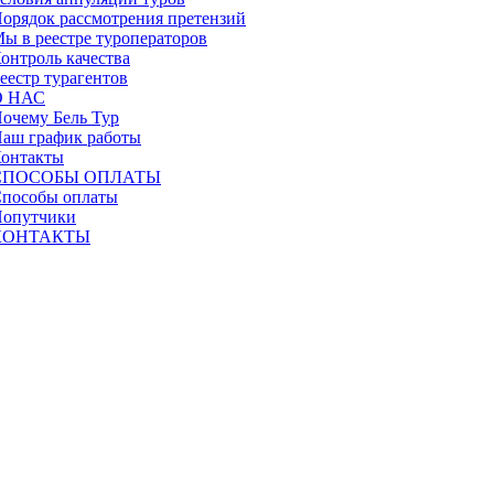
орядок рассмотрения претензий
ы в реестре туроператоров
онтроль качества
еестр турагентов
О НАС
очему Бель Тур
аш график работы
онтакты
СПОСОБЫ ОПЛАТЫ
пособы оплаты
опутчики
КОНТАКТЫ