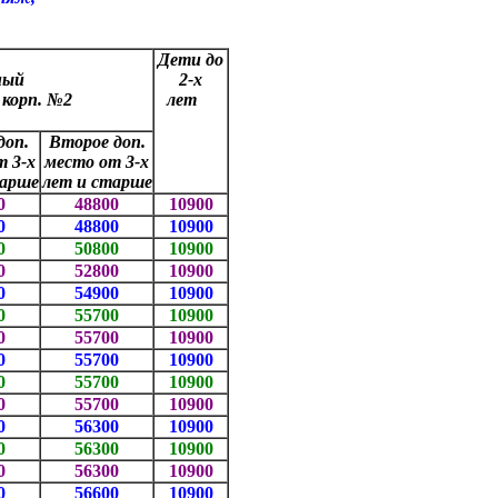
Дети до
ный
2-х
»
корп. №2
лет
доп.
Второе доп.
т 3-х
место от 3-х
тарше
лет и старше
0
48800
10900
0
48800
10900
0
50800
10900
0
52800
10900
0
54900
10900
0
55700
10900
0
55700
10900
0
55700
10900
0
55700
10900
0
55700
10900
0
56300
10900
0
56300
10900
0
56300
10900
0
56600
10900