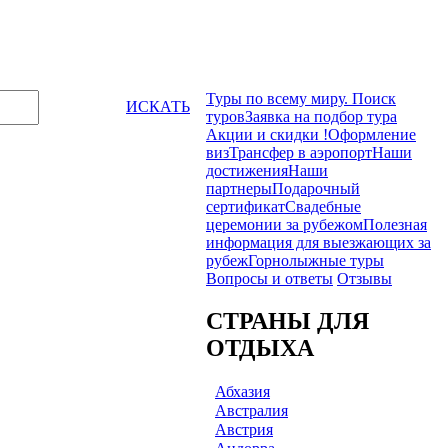
Туры по всему миру. Поиск
ИСКАТЬ
туров
Заявка на подбор тура
Акции и скидки !
Оформление
виз
Трансфер в аэропорт
Наши
достижения
Наши
партнеры
Подарочный
сертификат
Свадебные
церемонии за рубежом
Полезная
информация для выезжающих за
рубеж
Горнолыжные туры
Вопросы и ответы
Отзывы
СТРАНЫ ДЛЯ
ОТДЫХА
Абхазия
Австралия
Австрия