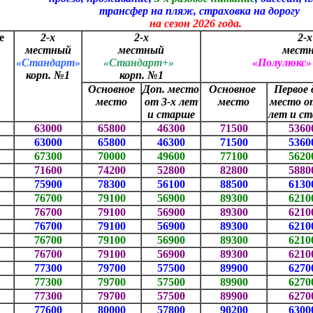
р на пляж, страховка на дорогу
езон 2026 года.
е
2-х
2-х
2-х
местный
местный
мест
«Стандарт»
«Стандарт+»
«Полулюкс
корп. №1
корп. №1
Основное
Доп. место
Основное
Первое 
место
от 3-х лет
место
место о
и старше
лет и с
63000
65800
46300
71500
5360
63000
65800
46300
71500
5360
67300
70000
49600
77100
5620
71600
74200
52800
82800
5880
75900
78300
56100
88500
6130
76700
79100
56900
89300
6210
76700
79100
56900
89300
6210
76700
79100
56900
89300
6210
76700
79100
56900
89300
6210
76700
79100
56900
89300
6210
77300
79700
57500
89900
6270
77300
79700
57500
89900
6270
77300
79700
57500
89900
6270
77600
80000
57800
90200
6300