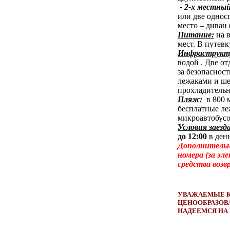
- 2-х местны
или две однос
место – диван 
Питание:
н
а 
мест. В путев
Инфраструкт
водой . Две о
за безопаснос
лежаками и ше
прохладительн
Пляж:
в
800 
бесплатные леж
микроавтобусо
Условия заезд
до
12:00
в день
Дополнительно
номера (за эл
средства возв
УВАЖАЕМЫЕ К
ЦЕНООБРАЗОВ
НАДЕЕМСЯ НА
Стоимость
проезд