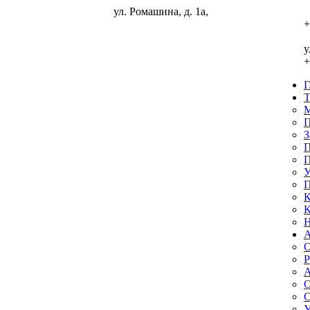
ул. Ромашина, д. 1а,
ГЛАВНАЯ
+
ТУРИСТАМ
у
+
Мы в реестре турпомощь
Политика обработки персональных
данных
М
П
Заявка на подбор тура
З
П
Памятка туристам на автобусные туры
П
У
Памятка туристам выезжающим за рубеж
П
К
Условия аннуляции туров
К
Н
Порядок рассмотрения претензий
O
Кредит или рассрочка
Р
Контроль качества
Наши партнеры
А
О
АГЕНТСТВАМ
С
У