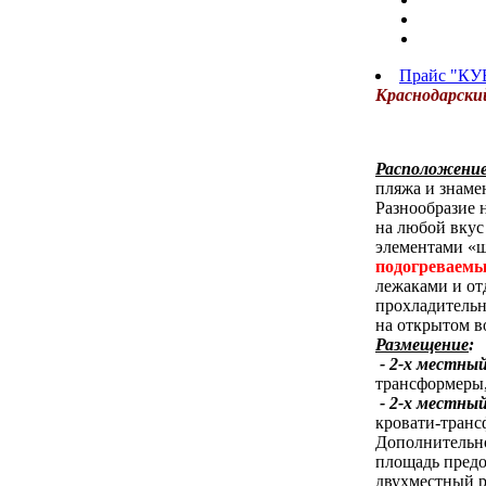
Прайс "КУ
Краснодарски
Расположени
пляжа и знаме
Разнообразие 
на любой вкус
элементами «ш
подогреваемы
лежаками и от
прохладительн
на открытом в
Размещение
:
- 2-х местны
трансформеры,
- 2-х местны
кровати-транс
Дополнительно
площадь предо
двухместный р