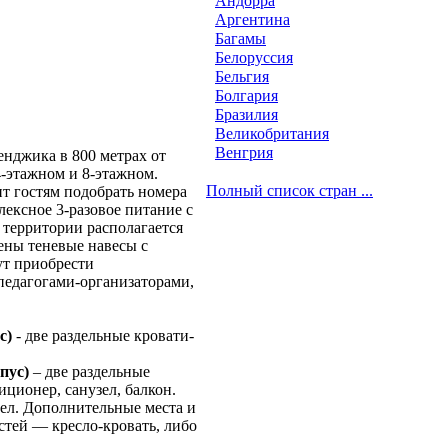
Андорра
Аргентина
Багамы
Белоруссия
Бельгия
Болгария
Бразилия
Великобритания
Венгрия
енджика в 800 метрах от
-этажном и 8-этажном.
Полный список стран ...
ит гостям подобрать номера
ексное 3-разовое питание с
 территории располагается
лены теневые навесы с
ут приобрести
 педагогами-организаторами,
с)
-
две раздельные кровати-
рпус)
– две раздельные
ционер, санузел, балкон.
чел. Дополнительные места и
стей — кресло-кровать, либо