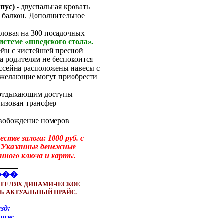
пус)
-
двуспальная кровать
, балкон. Дополнительное
оловая на 300 посадочных
истеме «шведского стола».
ейн с чистейшей пресной
а родителям не беспокоится
ассейна расположены навесы с
е желающие могут приобрести
е отдыхающим доступы
анизован трансфер
свобождение номеров
тве залога: 1000 руб. с
). Указанные денежные
нного ключа и карты.
ОТЕЛЯХ ДИНАМИЧЕСКОЕ
Ь АКТУАЛЬНЫЙ ПРАЙС.
д:
пляж,