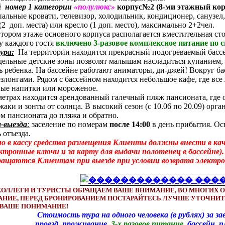
й
номер
1 категории
«полулюкс»
корпус№2 (8-ми этажный кор
пальные кровати, телевизор, холодильник, кондиционер, санузел
(2 доп. места) или кресло (1 доп. место), максимально 2+2чел.
втором этаже основного корпуса располагается вместительная ст
ку каждого гостя
включено 3-разовое комплексное питание по с
ура:
На территории находится прекрасный подогреваемый басс
тдельные детские зоны позволят малышам насладиться купанием, 
ть ребенка. На бассейне работают аниматоры, ди-джей! Вокруг б
злонгами. Рядом с бассейном находится небольшое кафе, где вс
ые напитки или мороженое.
метрах находится арендованный галечный пляж пансионата, гд
аки и зонты от солнца. В высокий сезон (с 10.06 по 20.09) орг
м пансионата до пляжа и обратно.
а-выезда
:
заселение по номерам
после 14:00
в день прибытия. О
 отъезда.
 в кассу средства размещения Клиенты должны внести в качес
ектронные ключи и за карту для выдачи полотенец в бассейне
ращаются Клиентам при выезде при условии возврата электро
ОЛЛЕГИ И ТУРИСТЫ ОБРАЩАЕМ ВАШЕ ВНИМАНИЕ, ВО МНОГИХ 
АНИЕ, ПЕРЕД БРОНИРОВАНИЕМ ПОСТАРАЙТЕСЬ ЛУЧШЕ УТОЧНИТ
 ВАШЕ ПОНИМАНИЕ!
 тура на одного человека (в рублях) за заез
, проживание,
3-х разовое питание
, бассейн, 