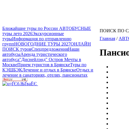
Ближайшие туры по России
АВТОБУСНЫЕ
ПОИСК ПО 
туры лето 2026
Экскурсионные
Главная
/
АВТ
туры
Информация по отправлению
групп
НОВОГОДНИЕ ТУРЫ 2027
ОНЛАЙН
ПОИСК туров
Спецпредложения
Наши
Панси
автобусы
Аренда туристического
автобуса
"Диснейлэнд" Остров Мечты в
Москве
Прием туристов в Брянске
Туры по
КЭШБЭК
Лечение и отдых в Брянске
Отдых и
лечение в санаториях, отелях, пансионатах